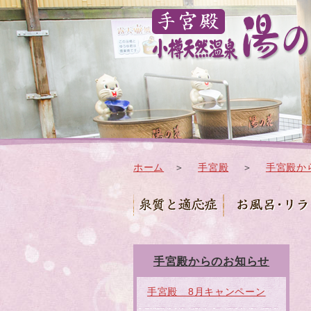
ホーム
＞
手宮殿
＞
手宮殿か
手宮殿からのお知らせ
手宮殿 8月キャンペーン