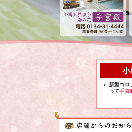
小
新型コロ
って
手宮