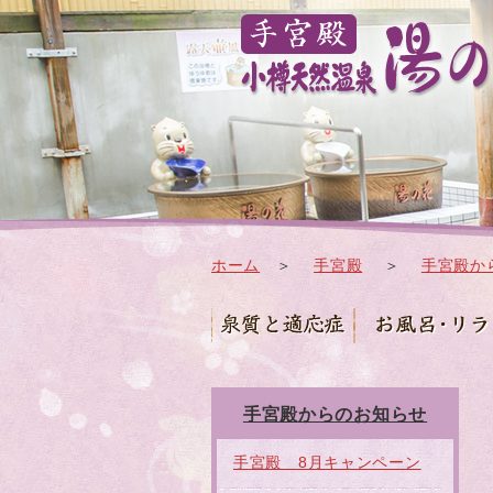
ホーム
＞
手宮殿
＞
手宮殿か
手宮殿からのお知らせ
手宮殿 8月キャンペーン