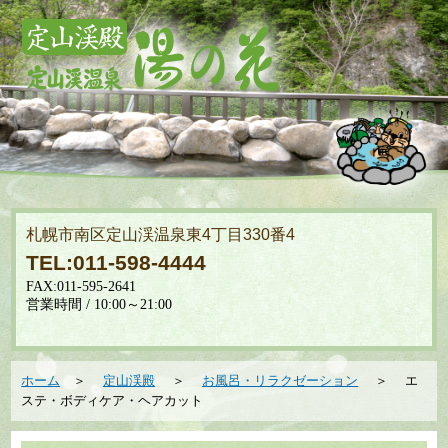
札幌市南区定山渓温泉東4丁目330番4
TEL:011-598-4444
ホーム
＞
定山渓殿
＞
お風呂・リラクゼーション
＞ エ
ステ・ボディケア・ヘアカット