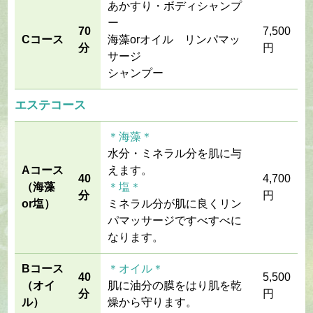
あかすり・ボディシャンプ
ー
70
7,500
Cコース
海藻orオイル リンパマッ
分
円
サージ
シャンプー
エステコース
＊海藻＊
水分・ミネラル分を肌に与
Aコース
えます。
40
4,700
（海藻
＊塩＊
分
円
or塩）
ミネラル分が肌に良くリン
パマッサージですべすべに
なります。
Bコース
＊オイル＊
40
5,500
（オイ
肌に油分の膜をはり肌を乾
分
円
ル）
燥から守ります。